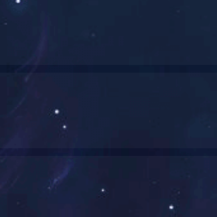
杆
推土铲
转台
铲斗