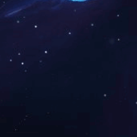
下一篇：
铲斗