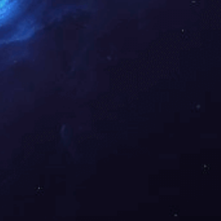
铲斗
铲斗